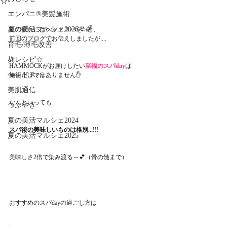
☆
エンパニ®美髪施術
夏の美活マルシェ2026👙🌈
夏の疲れにはヘッドスパを✨と、
前回のブログでお伝えしましたが....
育毛/薄毛改善
麹レシピ☆
HAMMOCKがお届けしたい
至福のスパday
は
ヘッドスパ
施術だけではありません✋
美肌通信
なんといっても
つぶやき
夏の美活マルシェ2024
スパ後の美味しいものは格別...!!!
夏の美活マルシェ2025
美味しさ2倍で染み渡る～💕（骨の髄まで）
おすすめのスパdayの過ごし方は