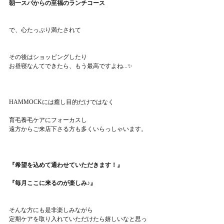
朝一スパからの至福のランチコース
で、心たっぷり満たされて
その後はショッピングしたり
お昼寝なんてできたら、もう最高ですよね...✨
HAMMOCKには癒し目的だけではなく
育毛養毛ケアにフォーカスし
遠方からご来店下さる方も多くいらっしゃいます。
『希望を込めて通わせていただきます！』
『毎月ここに来るのが楽しみ♪』
そんな方にも是非楽しみながら
定期ケアを取り入れていただけたら嬉しいなと思っ