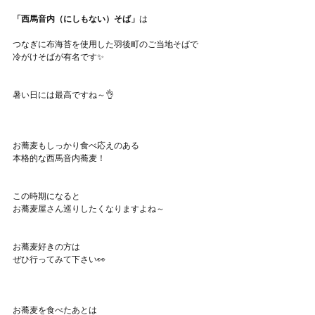
「西馬音内（にしもない）そば」
は
つなぎに布海苔を使用した羽後町のご当地そばで
冷がけそばが有名です✨
暑い日には最高ですね～👌
お蕎麦もしっかり食べ応えのある
本格的な西馬音内蕎麦！
この時期になると
お蕎麦屋さん巡りしたくなりますよね～
お蕎麦好きの方は
ぜひ行ってみて下さい👀
お蕎麦を食べたあとは