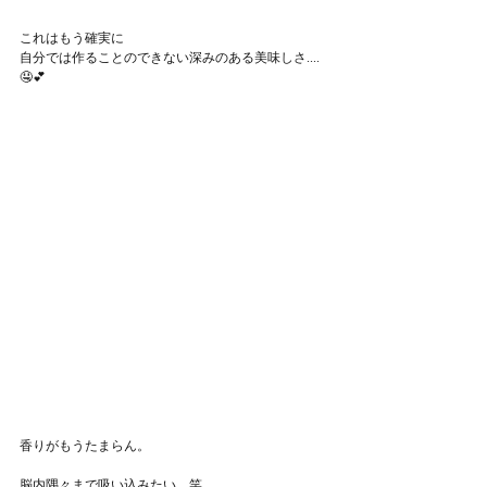
これはもう確実に
自分では作ることのできない深みのある美味しさ....
🤤💕
香りがもうたまらん。
脳内隅々まで吸い込みたい。笑