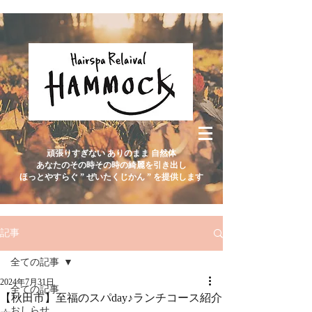
頑張りすぎない ありのまま 自然体
あなたのその時その時の綺麗を引き出し
ほっとやすらぐ ” ぜいたくじかん ” を提供します
記事
全ての記事
2024年7月31日
全ての記事
【秋田市】至福のスパday♪ランチコース紹介
おしらせ