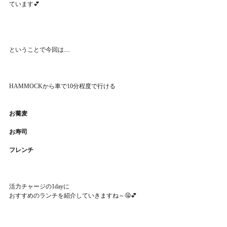
ています💕
ということで今回は....
HAMMOCKから車で10分程度で行ける
お蕎麦
お寿司
フレンチ
活力チャージの1dayに
おすすめのランチを紹介していきますね～🤤💕