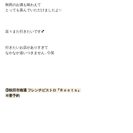
秋田のお酒も味わえて
とっても喜んでいただけましたよ✨
近々また行きたいです💕
行きたいお店がありすぎて
なかなか追いつきません...💦笑
③秋田市南通 フレンチビストロ『Ｒｏｏｔｓ』
※要予約