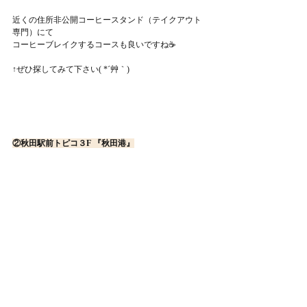
近くの住所非公開コーヒースタンド（テイクアウト
専門）にて
コーヒーブレイクするコースも良いですね☕
↑ぜひ探してみて下さい( *´艸｀)
②秋田駅前トピコ３F 『秋田港』