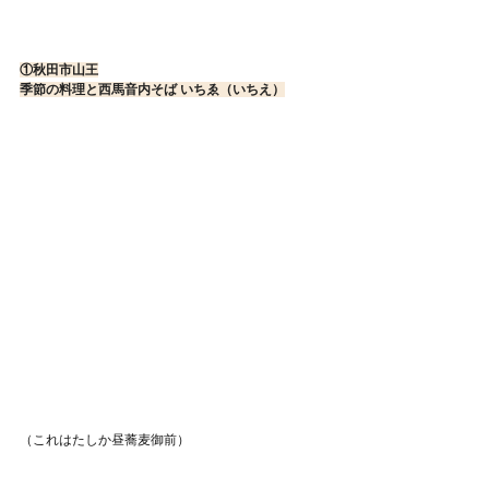
①
秋田市山王
季節の料理と西馬音内そば いちゑ（いちえ）
（これはたしか昼蕎麦御前）