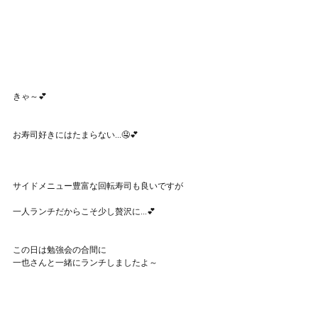
きゃ～💕
お寿司好きにはたまらない...🤤💕
サイドメニュー豊富な回転寿司も良いですが
一人ランチだからこそ少し贅沢に...💕
この日は勉強会の合間に
一也さんと一緒にランチしましたよ～