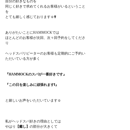
自分の好きなものを
同じく好きで求めてくれるお客様がいるということ
を
とても嬉しく感じております☺️❣️
ありがたいことにHAMMOCKでは
ほとんどのお客様が次回、次々回予約をしてくださ
り
ヘッドスパリピーターのお客様も定期的にご予約い
ただいている方が多く
『HAMMOCKのスパが一番好きです』
『この日を楽しみに頑張れます❗️』
と嬉しいお声をいただいています☺️
私がヘッドスパ好きの理由としては
やはり
【癒し】
の部分が大きくて