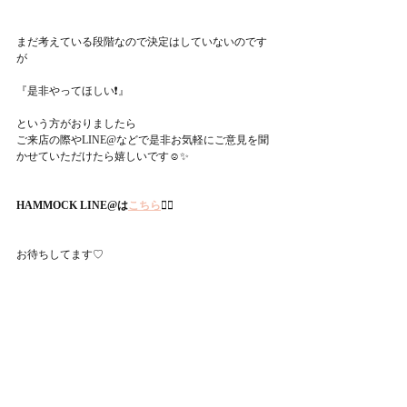
まだ考えている段階なので決定はしていないのです
が
『是非やってほしい❗️』
という方がおりましたら
ご来店の際やLINE@などで是非お気軽にご意見を聞
かせていただけたら嬉しいです☺✨
HAMMOCK LINE@は
こちら
💁‍♀️
お待ちしてます♡