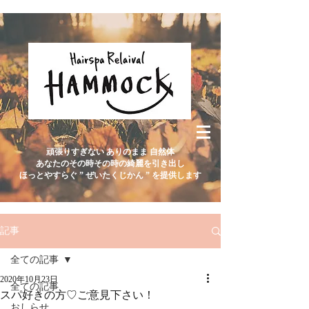
頑張りすぎない ありのまま 自然体
あなたのその時その時の綺麗を引き出し
ほっとやすらぐ ” ぜいたくじかん ” を提供します
記事
全ての記事
2020年10月23日
全ての記事
スパ好きの方♡ご意見下さい！
おしらせ