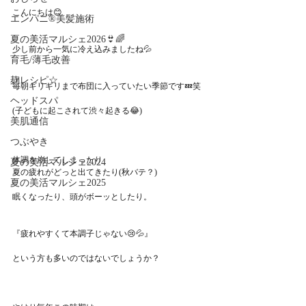
こんにちは😊
エンパニ®美髪施術
夏の美活マルシェ2026👙🌈
少し前から一気に冷え込みましたね💦
育毛/薄毛改善
麹レシピ☆
毎朝ギリギリまで布団に入っていたい季節です💤笑
ヘッドスパ
(子どもに起こされて渋々起きる😂)
美肌通信
つぶやき
体調を崩してしまったり
夏の美活マルシェ2024
夏の疲れがどっと出てきたり(秋バテ？)
夏の美活マルシェ2025
眠くなったり、頭がボーッとしたり。
『疲れやすくて本調子じゃない😢💦』
という方も多いのではないでしょうか？