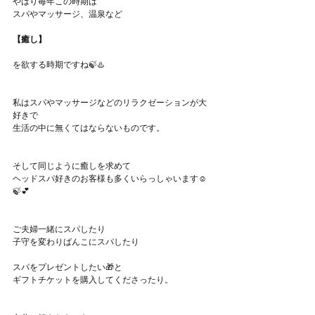
やはり毎年この時期は
スパやマッサージ、温泉など
【癒し】
を欲する時期ですね🍃♨️
私はスパやマッサージなどのリラクゼーションが大
好きで
生活の中に無くてはならないものです。
そして同じように癒しを求めて
ヘッドスパ好きのお客様も多くいらっしゃいます☺️
🍃💕
ご夫婦一緒にスパしたり
子守を変わりばんこにスパしたり
スパをプレゼントしたい🎁と
ギフトチケットを購入してくださったり。