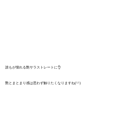
誰もが憧れる艶サラストレートに👌
艶とまとまり感は思わず触りたくなりますね(^^)
エンパニ®美髪縮毛矯正の施術時間は