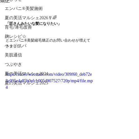
矯正
エンパニ®美髪施術
夏の美活マルシェ2026👙🌈
「匠さんみたいな髪になりたい」
育毛/薄毛改善
麹レシピ☆
とエンパニ®美髪縮毛矯正のお問い合わせが増えて
ヘッドスパ
きました。
美肌通信
つぶやき
夏の美活マルシェ2024
https://video.wixstatic.com/video/309f60_deb72e
8c095e4a85b0efcb005d907527/720p/mp4/file.mp
夏の美活マルシェ2025
4