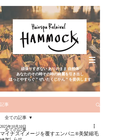
頑張りすぎない ありのまま 自然体
あなたのその時その時の綺麗を引き出し
ほっとやすらぐ ” ぜいたくじかん ” を提供します
記事
全ての記事
2025年10月10日
全ての記事
マイナスイメージを覆すエンパニ®美髪縮毛
おしらせ