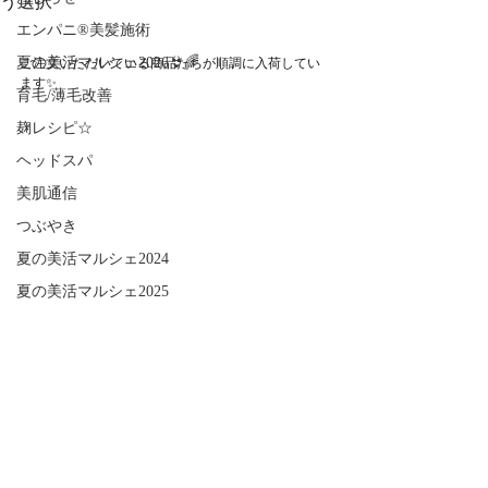
う選択
エンパニ®美髪施術
夏の美活マルシェ2026👙🌈
ご注文いただいている商品たちが順調に入荷してい
ます✨
育毛/薄毛改善
麹レシピ☆
ヘッドスパ
美肌通信
つぶやき
夏の美活マルシェ2024
夏の美活マルシェ2025