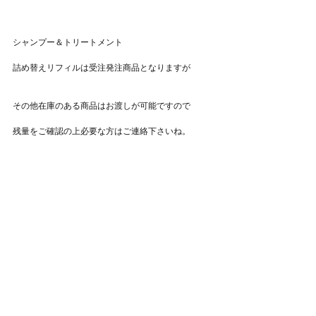
シャンプー＆トリートメント
詰め替えリフィルは受注発注商品となりますが
その他在庫のある商品はお渡しが可能ですので
残量をご確認の上必要な方はご連絡下さいね。
年末年始もいつも通り
快適にお過ごしいただけましたら幸いです✨
【HAMMOCKお客様専用LINE】