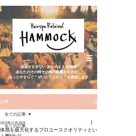
頑張りすぎない ありのまま 自然体
あなたのその時その時の綺麗を引き出し
ほっとやすらぐ ” ぜいたくじかん ” を提供します
記事
全ての記事
2025年12月20日
全ての記事
体感を最大化するプロユースクオリティとい
おしらせ