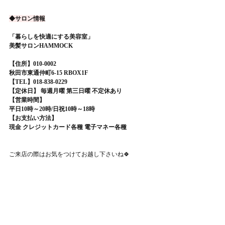
◆サロン情報
「暮らしを快適にする美容室」
美髪サロンHAMMOCK
【住所】010-0002
秋田市東通仲町6-15 RBOX1F
【TEL】018-838-0229
【定休日】 毎週月曜 第三日曜 不定休あり
【営業時間】
平日10時～20時/日祝10時～18時
【お支払い方法】
現金 クレジットカード各種 電子マネー各種
ご来店の際はお気をつけてお越し下さいね🍀