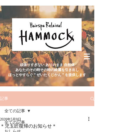
頑張りすぎない ありのまま 自然体
あなたのその時その時の綺麗を引き出し
ほっとやすらぐ ” ぜいたくじかん ” を提供します
記事
全ての記事
2020年5月9日
全ての記事
＊児玉匠復帰のお知らせ＊
おしらせ