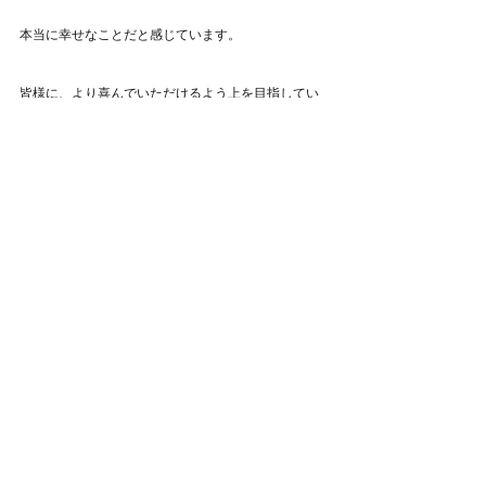
本当に幸せなことだと感じています。
皆様に、より喜んでいただけるよう上を目指してい
きたいと思います💪
コロナウイルス対策は万全に！
皆様に安心してご来店いただけるよう、徹底してお
待ちしております。
どうぞよろしくお願いいたします(^_^)
児玉　匠