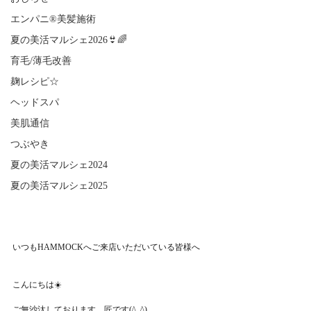
エンパニ®美髪施術
夏の美活マルシェ2026👙🌈
育毛/薄毛改善
麹レシピ☆
ヘッドスパ
美肌通信
つぶやき
夏の美活マルシェ2024
夏の美活マルシェ2025
いつもHAMMOCKへご来店いただいている皆様へ
こんにちは☀️
ご無沙汰しております、匠です(^_^)