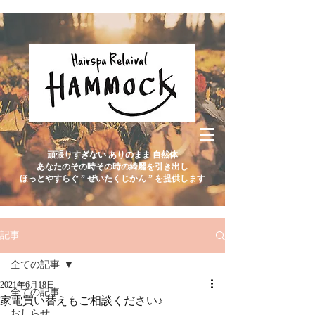
頑張りすぎない ありのまま 自然体
あなたのその時その時の綺麗を引き出し
ほっとやすらぐ ” ぜいたくじかん ” を提供します
記事
全ての記事
2021年6月18日
全ての記事
家電買い替えもご相談ください♪
おしらせ