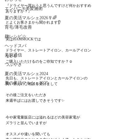
『ドライヤー買おうと思うんですけど何かおすすめ
エンパニ®美髪施術
ありますか？』
夏の美活マルシェ2026👙🌈
とよくお客さまから聞かれます👂
育毛/薄毛改善
麹レシピ☆
実はHAMMOCKでは
ヘッドスパ
ドライヤー、ストレートアイロン、カールアイロン
美肌通信
なども
ご購入いただけるのをご存知ですか？☺️
つぶやき
夏の美活マルシェ2024
先日も、ストレートアイロンとカールアイロンの
夏の美活マルシェ2025
買い替えのご相談を受けまして
その後ご注文をいただき
来週半ばにはお渡しできそうです✨
今や家電量販店には溢れるほどの美容家電が
ズラリと並んでいますが
オススメや違いを聞いても