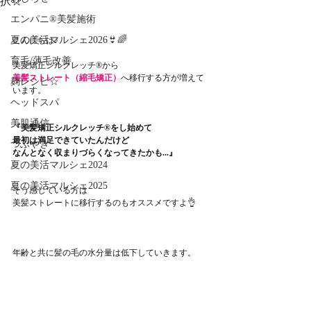
択☆
エンパニ®美髪施術
夏の美活マルシェ2026👙🌈
こんにちは♪
育毛/薄毛改善
美髪矯正シルクレッチ®から
美髪ストレート（縮毛矯正）
へ移行する方が増えて
麹レシピ☆
います。
ヘッドスパ
美肌通信
『美髪矯正シルクレッチ®をし始めて
最初は満足できていたんだけど
つぶやき
なんとなく収まりづらくなってきたかも...』
夏の美活マルシェ2024
夏の美活マルシェ2025
そう感じている方は
美髪ストレートに移行するのもオススメですよ👌
年齢と共に髪の毛の水分量は低下していきます。