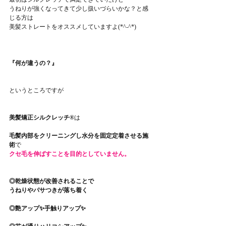
うねりが強くなってきて少し扱いづらいかな？と感
じる方は
美髪ストレートをオススメしていますよ(*^-^*)
『何が違うの？』
というところですが
美髪矯正シルクレッチ®
は
毛髪内部をクリーニングし水分を固定定着させる施
術
で
クセ毛を伸ばすことを目的としていません。
◎乾燥状態が改善されることで
うねりやパサつきが落ち着く
◎艶アップ✨手触りアップ✨