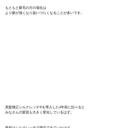
もともと癖毛の方の場合は
より癖が強くなり扱いづらくなることが多いです。
美髪矯正シルクレッチ®を導入した4年前に比べると
みなさんの髪質も大きく変化しているはず。
最初はシルクレッチで満足できていたけど