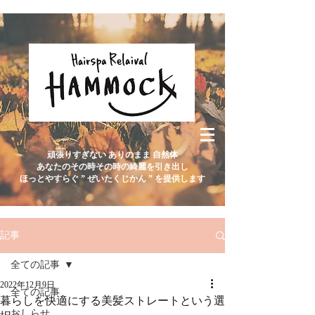
頑張りすぎない ありのまま 自然体
あなたのその時その時の綺麗を引き出し
ほっとやすらぐ ” ぜいたくじかん ” を提供します
記事
全ての記事
2022年12月9日
全ての記事
暮らしを快適にする美髪ストレートという選
おしらせ