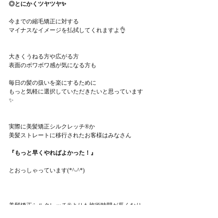
◎とにかくツヤツヤ✨
今までの縮毛矯正に対する
マイナスなイメージを払拭してくれますよ👌
大きくうねる方や広がる方
表面のボワボワ感が気になる方も
毎日の髪の扱いを楽にするために
もっと気軽に選択していただきたいと思っています
✨
実際に美髪矯正シルクレッチ®か
美髪ストレートに移行されたお客様はみなさん
『もっと早くやればよかった！』
とおっしゃっています(*^-^*)
美髪矯正シルクレッチ®よりも施術時間が長くなり
ますので