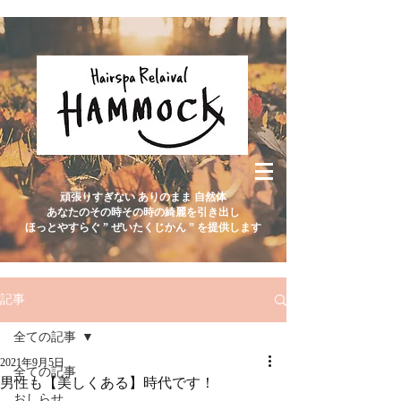
頑張りすぎない ありのまま 自然体
あなたのその時その時の綺麗を引き出し
ほっとやすらぐ ” ぜいたくじかん ” を提供します
記事
全ての記事
2021年9月5日
全ての記事
男性も【美しくある】時代です！
おしらせ