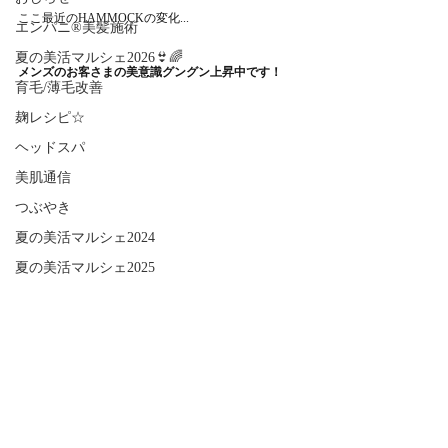
ここ最近のHAMMOCKの変化...
エンパニ®美髪施術
夏の美活マルシェ2026👙🌈
メンズのお客さまの美意識グングン上昇中です！
育毛/薄毛改善
麹レシピ☆
ヘッドスパ
美肌通信
つぶやき
夏の美活マルシェ2024
夏の美活マルシェ2025