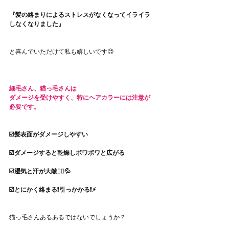
『髪の絡まりによるストレスがなくなってイライラ
しなくなりました』
と喜んでいただけて私も嬉しいです😊
細毛さん、猫っ毛さんは
ダメージを受けやすく、特にヘアカラーには注意が
必要です。
☑️髪表面がダメージしやすい
☑️ダメージすると乾燥しボワボワと広がる
☑️湿気と汗が大敵🏃‍♀️💦
☑️とにかく絡まる❗️引っかかる❗️⚡️
猫っ毛さんあるあるではないでしょうか？