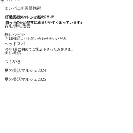
主！
エンパニ®美髪施術
夏の美活マルシェ2026👙🌈
『毛先のダメージが酷く
猫っ毛のため非常に絡まりやすく困っています』
育毛/薄毛改善
麹レシピ☆
とLINE@よりお問い合わせをいただき
ヘッドスパ
今年1月に初めてご来店下さったお客さま。
美肌通信
つぶやき
夏の美活マルシェ2024
夏の美活マルシェ2025