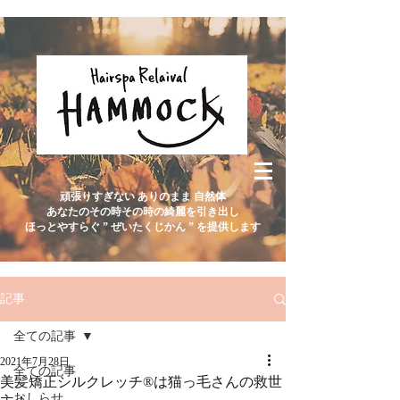
頑張りすぎない ありのまま 自然体
あなたのその時その時の綺麗を引き出し
ほっとやすらぐ ” ぜいたくじかん ” を提供します
記事
全ての記事
2021年7月28日
全ての記事
美髪矯正シルクレッチ®︎は猫っ毛さんの救世
おしらせ