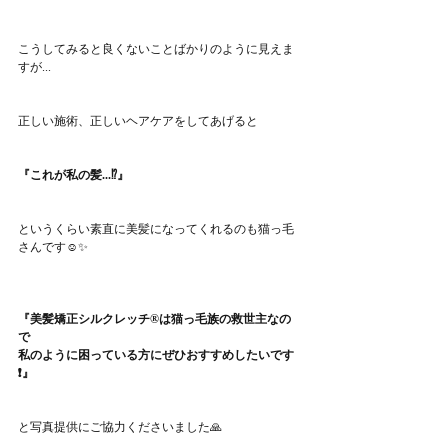
こうしてみると良くないことばかりのように見えま
すが...
正しい施術、正しいヘアケアをしてあげると
『これが私の髪...⁉️』
というくらい素直に美髪になってくれるのも猫っ毛
さんです☺️✨
『美髪矯正シルクレッチ®︎は猫っ毛族の救世主なの
で
私のように困っている方にぜひおすすめしたいです
❗️』
と写真提供にご協力くださいました🙏