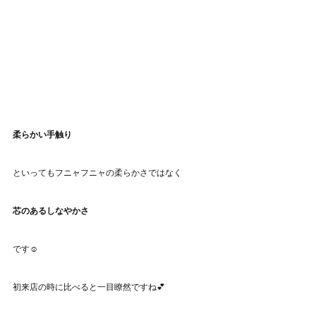
柔らかい手触り
といってもフニャフニャの柔らかさではなく
芯のあるしなやかさ
です☺️
初来店の時に比べると一目瞭然ですね💕