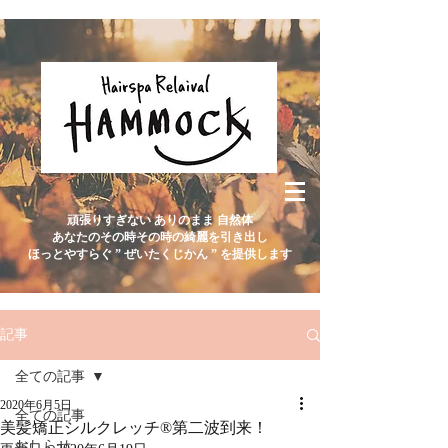
頑張りすぎない ありのまま 自然体
あなたのその時その時の綺麗を引き出し
ほっとやすらぐ ” ぜいたくじかん ” を提供します
記事
全ての記事
2020年6月5日
全ての記事
美髪矯正シルクレッチ®︎第二波到来！
おしらせ