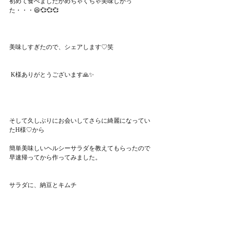
初めて食べましたがめちゃくちゃ美味しかっ
た・・・😆💞💞💞
美味しすぎたので、シェアします♡笑
 K様ありがとうございます🙏✨
そして久しぶりにお会いしてさらに綺麗になってい
たH様♡から
簡単美味しいヘルシーサラダを教えてもらったので
早速帰ってから作ってみました。
サラダに、納豆とキムチ