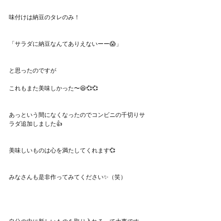
味付けは納豆のタレのみ！
「サラダに納豆なんてありえないーー😱」
と思ったのですが
これもまた美味しかった〜😆💞💞
あっという間になくなったのでコンビニの千切りサ
ラダ追加しました👍
美味しいものは心を満たしてくれます💞
みなさんも是非作ってみてください✨（笑）