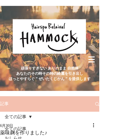
頑張りすぎない ありのまま 自然体
あなたのその時その時の綺麗を引き出し
ほっとやすらぐ ” ぜいたくじかん ” を提供します
記事
全ての記事
6月30日
全ての記事
薬味麹を作りました♪
おしらせ