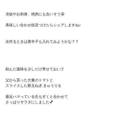
冷奴やお刺身、焼肉にも合いそう🤤
美味しい合わせ技見つけたらシェアしますね♪
次作るときは唐辛子も入れてみようかな？？
刻んだ薬味を少しだけ寄せておいて
父から貰った大量のトマトと
スライスした新玉ねぎ きゅうりを
最近ハマっている生もずくと合わせて
さっぱりサラダにしました💕