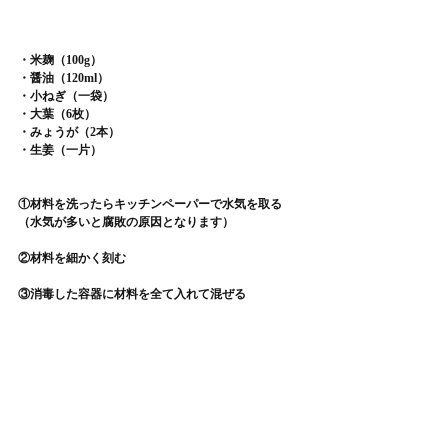
・米麹（100g）
・醤油（120ml）
・小ねぎ（一袋）
・大葉（6枚）
・みょうが（2本）
・生姜（一片）
①材料を洗ったらキッチンペーパーで水気を取る
（水気が多いと腐敗の原因となります）
②材料を細かく刻む
③消毒した容器に材料を全て入れて混ぜる