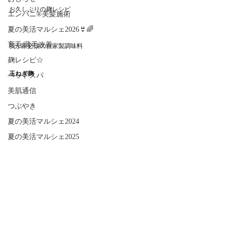
お久しぶりの麹レシピ
エンパニ®美髪施術
夏の美活マルシェ2026👙🌈
育毛/薄毛改善
我が家必須の自家製調味料
麹レシピ☆
玉ねぎ麹
ヘッドスパ
美肌通信
つぶやき
夏の美活マルシェ2024
夏の美活マルシェ2025