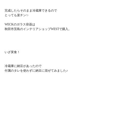
完成したらそのまま冷蔵庫できるので
とっても楽チン✨
WECKのガラス容器は
秋田市茨島のインテリアショップWESTで購入。
いざ実食！
冷蔵庫に納豆があったので
付属のタレを使わずに納豆に混ぜてみました♪