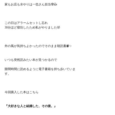
家もお店も水やりは一也さん担当🤓👍
この日はアラームセットし忘れ
30分ほど寝坊したため私がやりました🤣
外の風が気持ちよかったのでそのまま朝読書📙✨
いつも突然読みたい本が見つかるので
隙間時間に読めるように電子書籍を持ち歩いていま
す。
今回購入した本はこちら
『大好きな人と結婚した、その後。』