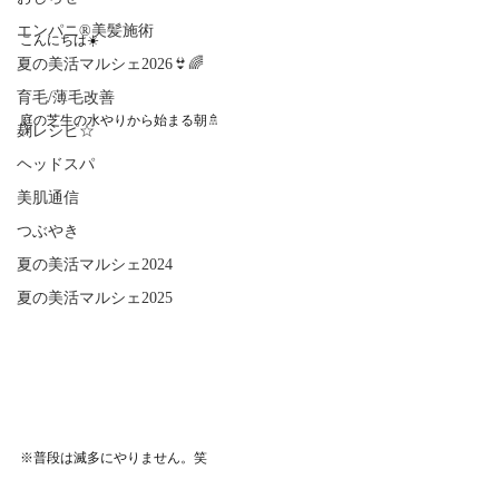
エンパニ®美髪施術
こんにちは☀️
夏の美活マルシェ2026👙🌈
育毛/薄毛改善
庭の芝生の水やりから始まる朝🚿
麹レシピ☆
ヘッドスパ
美肌通信
つぶやき
夏の美活マルシェ2024
夏の美活マルシェ2025
※普段は滅多にやりません。笑