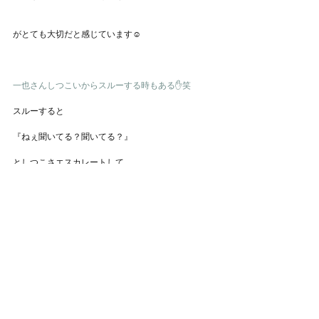
がとても大切だと感じています☺️
一也さんしつこいからスルーする時もある✋笑
スルーすると
『ねぇ聞いてる？聞いてる？』
としつこさエスカレートして
余計面倒なことになる。笑
みなさんもこの男には
気をつけてください…(何を🤣)