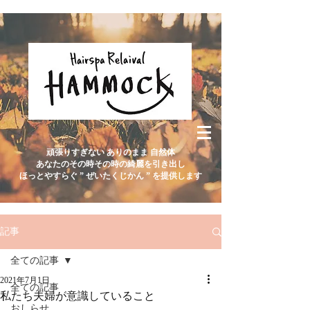
頑張りすぎない ありのまま 自然体
あなたのその時その時の綺麗を引き出し
ほっとやすらぐ ” ぜいたくじかん ” を提供します
記事
全ての記事
2021年7月1日
全ての記事
私たち夫婦が意識していること
おしらせ