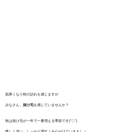
肌寒くなり秋の訪れを感じますが
みなさん、
抜け毛
を感じていませんか？
秋は抜け毛が一年で一番増える季節です(''◇'')ゞ
優しく洗い、しっかり潤す！を心がけていきましょ