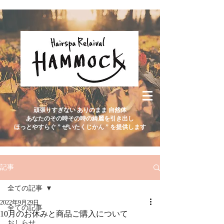
頑張りすぎない ありのまま 自然体
あなたのその時その時の綺麗を引き出し
ほっとやすらぐ ” ぜいたくじかん ” を提供します
記事
全ての記事
2022年9月29日
全ての記事
10月のお休みと商品ご購入について
おしらせ