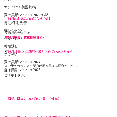
エンパニ®美髪施術
夏の美活マルシェ2026👙🌈
【10月のお休みのお知らせです】
育毛/薄毛改善
麹レシピ☆
🔻10月の定休日は
毎週月曜日・第三日曜日です
ヘッドスパ
美肌通信
🔻
10月18日(火)は臨時休業とさせていただきます
つぶやき
夏の美活マルシェ2024
※ご予約状況により閉店時間が早まる場合がござい
夏の美活マルシェ2025
ます。
ご了承下さい。
【商品ご購入についてのお願いです🙏】