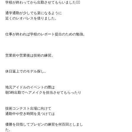
学校が終わってから出勤させてもらいました🏃‍♀️
通学通勤が少しでも楽になるように
近くのレオパレスを借りました。
仕事が終われば学校のレポート提出のための勉強。
営業前や営業後は技術の練習。
休日返上でのモデル探し。
地元アイドルのイベントの際は
朝5時出勤でヘアメイクを担当させてもらったり
技術コンテスト出場に向けて
通勤中や空き時間を見つけては
優勝を目指してプレゼンの練習を何百回としまし
た。