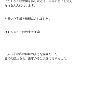
『たくさんの愛情をありがとう。自分の想いを伝え
られる大人になります』
と書いた手紙を棺桶に入れました。
ばあちゃんとの約束です😌
一人っ子の私の姉妹のような存在だった
愛犬のほたるも、去年の冬に天国に行きました。