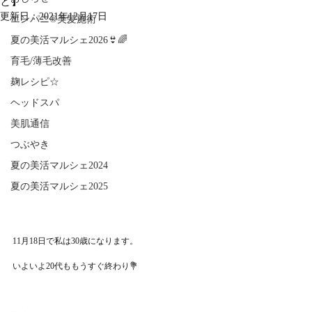
と】
更新日：
2021年12月17日
エンパニ®美髪施術
夏の美活マルシェ2026👙🌈
育毛/薄毛改善
麹レシピ☆
ヘッドスパ
美肌通信
つぶやき
夏の美活マルシェ2024
夏の美活マルシェ2025
11月18日で私は30歳になります。
いよいよ20代ももうすぐ終わり💐