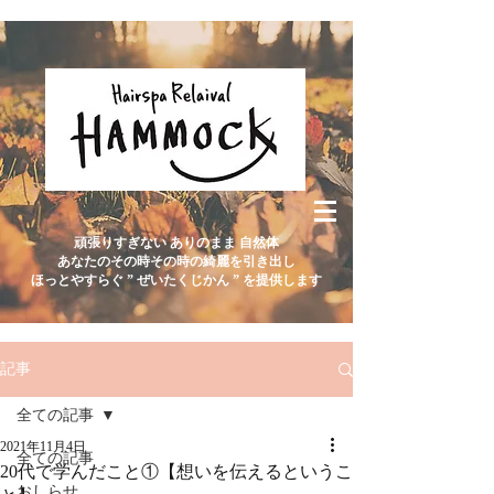
頑張りすぎない ありのまま 自然体
あなたのその時その時の綺麗を引き出し
ほっとやすらぐ ” ぜいたくじかん ” を提供します
記事
全ての記事
2021年11月4日
全ての記事
20代で学んだこと①【想いを伝えるというこ
おしらせ