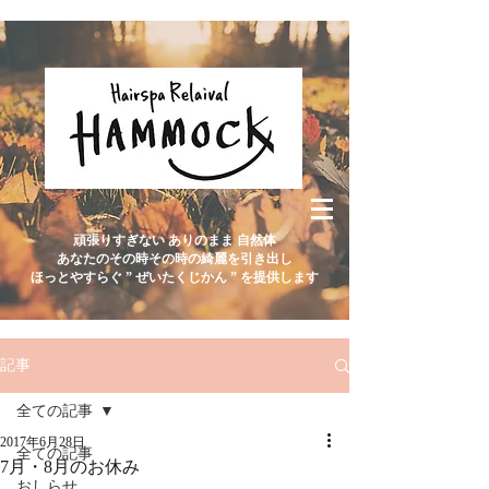
頑張りすぎない ありのまま 自然体
あなたのその時その時の綺麗を引き出し
ほっとやすらぐ ” ぜいたくじかん ” を提供します
記事
全ての記事
2017年6月28日
全ての記事
7月・8月のお休み
おしらせ