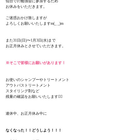
仙台での勉強会に参加するため
お休みをいただきます。
ご迷惑おかけ致しますが
よろしくお願いいたしますm(_ _)m
また31日(日)〜1月3日(水)まで
お正月休みとさせていただきます。
※そこで皆様にお願いがあります！
お使いのシャンプーやトリートメント
アウトバストリートメント
スタイリング剤など
残量の確認をお願いいたします🙇‍♀️
連休中、お正月休み中に
なくなった！！どうしよう！！！