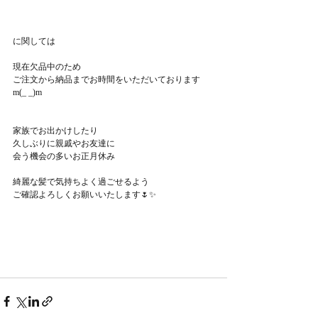
に関しては
現在欠品中のため
ご注文から納品までお時間をいただいております
m(_ _)m
家族でお出かけしたり
久しぶりに親戚やお友達に
会う機会の多いお正月休み
綺麗な髪で気持ちよく過ごせるよう
ご確認よろしくお願いいたします🌷✨