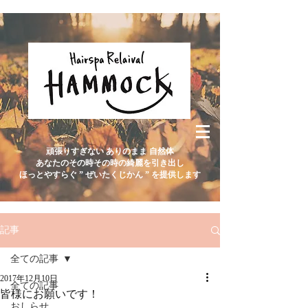
頑張りすぎない ありのまま 自然体
あなたのその時その時の綺麗を引き出し
ほっとやすらぐ ” ぜいたくじかん ” を提供します
記事
全ての記事
2017年12月10日
全ての記事
皆様にお願いです！
おしらせ