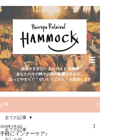
頑張りすぎない ありのまま 自然体
あなたのその時その時の綺麗を引き出し
ほっとやすらぐ ” ぜいたくじかん ” を提供します
記事
全ての記事
2018年3月4日
全ての記事
手軽にインナーケア♪
おしらせ