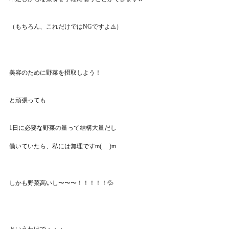
（もちろん、これだけではNGですよ⚠️）
美容のために野菜を摂取しよう！
と頑張っても
1日に必要な野菜の量って結構大量だし
働いていたら、私には無理ですm(_ _)m
しかも野菜高いし〜〜〜！！！！！💦