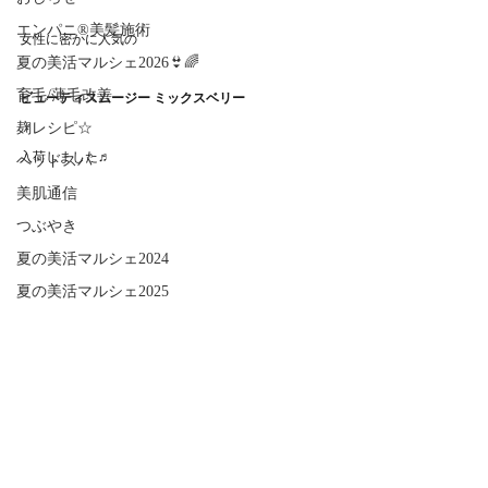
エンパニ®美髪施術
女性に密かに人気の
夏の美活マルシェ2026👙🌈
育毛/薄毛改善
ビューティスムージー ミックスベリー
麹レシピ☆
入荷しました♬
ヘッドスパ
美肌通信
つぶやき
夏の美活マルシェ2024
夏の美活マルシェ2025