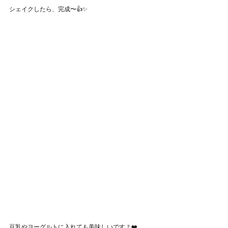
シェイクしたら、完成〜👍✨
豆乳やヨーグルトに入れても美味しいですよ❤️