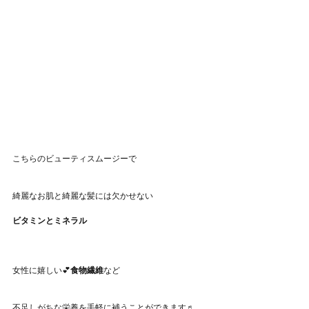
こちらのビューティスムージーで
綺麗なお肌と綺麗な髪には欠かせない
ビタミンとミネラル
女性に嬉しい💕
食物繊維
など
不足しがちな栄養を手軽に補うことができます♬