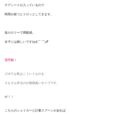
チアシードが入っているので
時間が経つとドロッとしてきます。
低カロリーで満腹感。
女子には嬉しいですねd(￣ ￣)💕
③手軽！
ズボラな私はこういうものを
そもそも作るのが面倒臭いタイプです。
が！！
こちらのシェイカーと計量スプーンがあれば