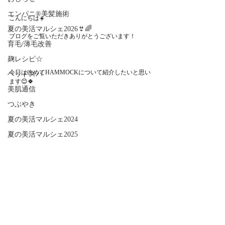
エンパニ®美髪施術
こんにちは☀️
夏の美活マルシェ2026👙🌈
ブログをご覧いただきありがとうございます！
育毛/薄毛改善
麹レシピ☆
今日は改めてHAMMOCKについて紹介したいと思い
ヘッドスパ
ます😊🍀
美肌通信
つぶやき
夏の美活マルシェ2024
夏の美活マルシェ2025