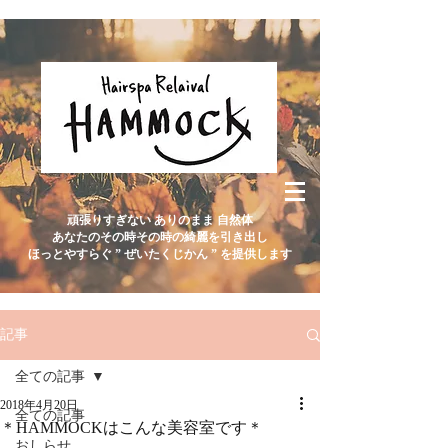
頑張りすぎない ありのまま 自然体
あなたのその時その時の綺麗を引き出し
ほっとやすらぐ ” ぜいたくじかん ” を提供します
記事
全ての記事
2018年4月20日
全ての記事
＊HAMMOCKはこんな美容室です＊
おしらせ