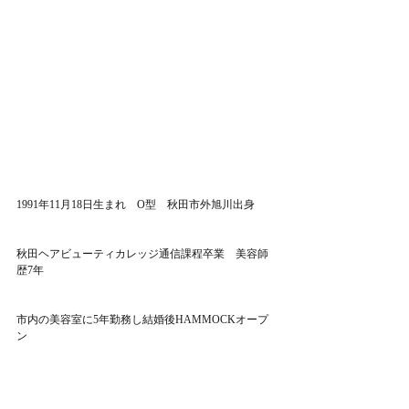
1991年11月18日生まれ　O型　秋田市外旭川出身
秋田ヘアビューティカレッジ通信課程卒業　美容師
歴7年
市内の美容室に5年勤務し結婚後HAMMOCKオープ
ン
趣味：読書・旅行♬