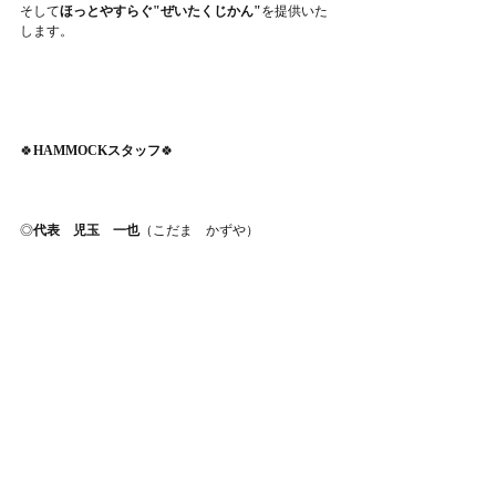
そして
ほっとやすらぐ"ぜいたくじかん"
を提供いた
します。
🍀
HAMMOCKスタッフ
🍀
◎
代表　児玉　一也
（こだま　かずや）