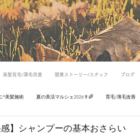
美髪育毛/薄毛改善
開業ストーリー/スタッフ
ブログ
ニ®美髪施術
夏の美活マルシェ2026👙🌈
育毛/薄毛改善
つぶやき
夏の美活マルシェ2024
夏の美活マルシェ2025
快感】シャンプーの基本おさらい