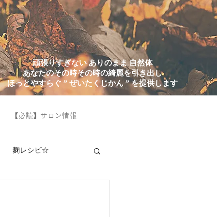
頑張りすぎない ありのまま 自然体
あなたのその時その時の綺麗を引き出し
ほっとやすらぐ ” ぜいたくじかん ” を提供します
【必読】サロン情報
麹レシピ☆