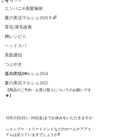
です！
エンパニ®美髪施術
夏の美活マルシェ2026👙🌈
育毛/薄毛改善
麹レシピ☆
ヘッドスパ
美肌通信
つぶやき
こんにちは☀️
夏の美活マルシェ2024
夏の美活マルシェ2025
【商品のご予約・お受け取りについてのお願いです
🍀】
10月21日(日)～26日(金)までお休みをいただきますが
シャンプー・トリートメントなどのホームケアアイ
テムは足りていますでしょうか❓