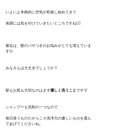
いよいよ本格的に空気が乾燥し始めてきて
体調には気を付けていきたいところですね🙇‍♀️
最近は、髪のパサつきのお悩みがとても増えていま
す💦
みなさんは大丈夫でしょうか？
髪もお肌も大切なのはまず
優しく洗うこと
です💡
シャンプーも洗剤の一つなので
毎日使うものだからこそ洗浄力の優しいものを選ん
であげてくださいね。