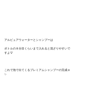
アルピュアウォーターとシャンプーは
ボトルの８分目くらいまで入れると混ざりやすいで
すよ💡
これで泡で出てくるプレミアムシャンプーの完成☺️
✨