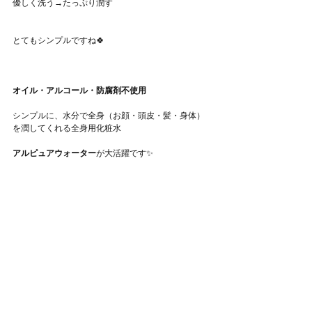
優しく洗う→たっぷり潤す
とてもシンプルですね🍀
オイル・アルコール・防腐剤不使用
シンプルに、水分で全身（お顔・頭皮・髪・身体）
を潤してくれる全身用化粧水
アルピュアウォーター
が大活躍です✨