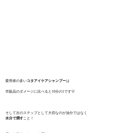
愛用者の多い
コタアイケアシャンプー
は
市販品のダメージに比べると10分の1です💡
そして次のステップとして大切なのが油分ではなく
水分で潤す
こと！