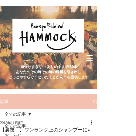
頑張りすぎない ありのまま 自然体
あなたのその時その時の綺麗を引き出し
ほっとやすらぐ ” ぜいたくじかん ” を提供します
記事
全ての記事
2018年11月8日
全ての記事
【裏技！】ワンランク上のシャンプーに⭐︎
おしらせ