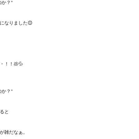
か？"
になりました😊
！！💩💦
か？"
ると
が雑だなぁ。