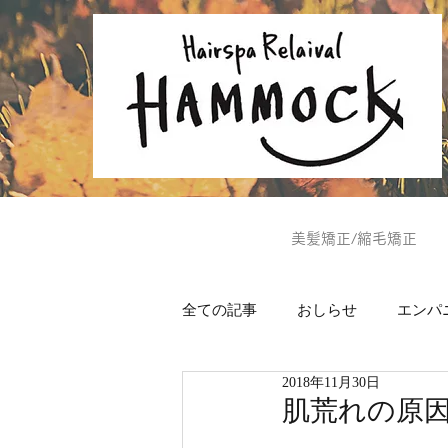
美髪矯正/縮毛矯正
全ての記事
おしらせ
エンパ
2018年11月30日
ヘッドスパ
美肌通信
肌荒れの原