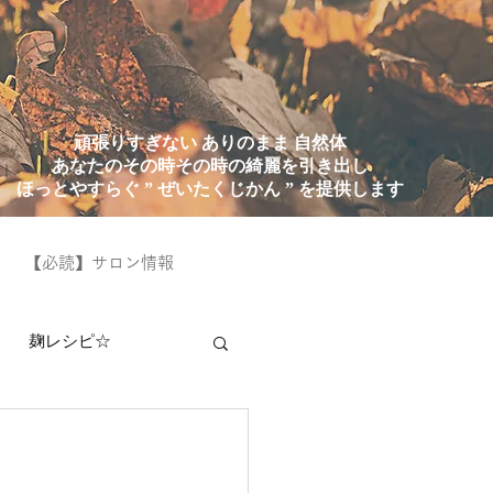
頑張りすぎない ありのまま 自然体
あなたのその時その時の綺麗を引き出し
ほっとやすらぐ ” ぜいたくじかん ” を提供します
【必読】サロン情報
麹レシピ☆