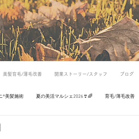
美髪育毛/薄毛改善
開業ストーリー/スタッフ
ブログ
ニ®美髪施術
夏の美活マルシェ2026👙🌈
育毛/薄毛改善
つぶやき
夏の美活マルシェ2024
夏の美活マルシェ2025
因