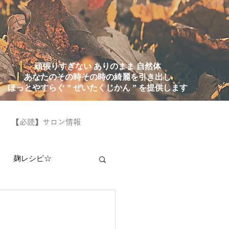
頑張りすぎない ありのまま 自然体
あなたのその時その時の綺麗を引き出し
ほっとやすらぐ ” ぜいたくじかん ” を提供します
【必読】サロン情報
麹レシピ☆