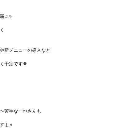
麗に✨
く
や新メニューの導入など
く予定です🍀
〜苦手な一也さんも
すよ♬