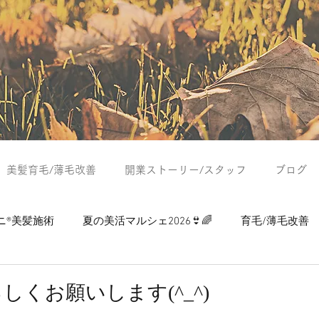
美髪育毛/薄毛改善
開業ストーリー/スタッフ
ブログ
ニ®美髪施術
夏の美活マルシェ2026👙🌈
育毛/薄毛改善
つぶやき
夏の美活マルシェ2024
夏の美活マルシェ2025
ろしくお願いします(^_^)