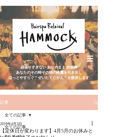
頑張りすぎない ありのまま 自然体
あなたのその時その時の綺麗を引き出し
ほっとやすらぐ ” ぜいたくじかん ” を提供します
記事
全ての記事
2019年4月3日
全ての記事
【定休日が変わります】4月5月のお休みと
おしらせ