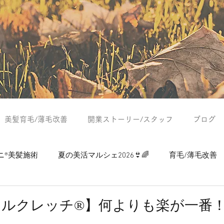
美髪育毛/薄毛改善
開業ストーリー/スタッフ
ブログ
ニ®美髪施術
夏の美活マルシェ2026👙🌈
育毛/薄毛改善
つぶやき
夏の美活マルシェ2024
夏の美活マルシェ2025
ルクレッチ®︎】何よりも楽が一番