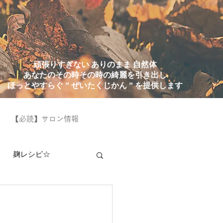
頑張りすぎない ありのまま 自然体
あなたのその時その時の綺麗を引き出し
ほっとやすらぐ ” ぜいたくじかん ” を提供します
【必読】サロン情報
麹レシピ☆
！