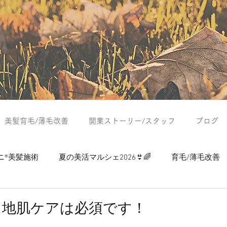
美髪育毛/薄毛改善
開業ストーリー/スタッフ
ブログ
ニ®美髪施術
夏の美活マルシェ2026👙🌈
育毛/薄毛改善
つぶやき
夏の美活マルシェ2024
夏の美活マルシェ2025
】地肌ケアは必須です！