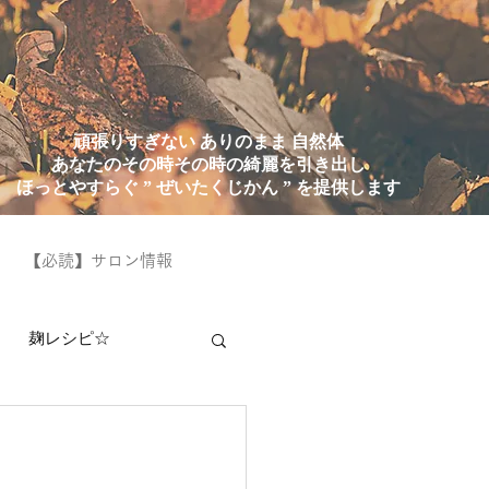
頑張りすぎない ありのまま 自然体
あなたのその時その時の綺麗を引き出し
ほっとやすらぐ ” ぜいたくじかん ” を提供します
【必読】サロン情報
麹レシピ☆