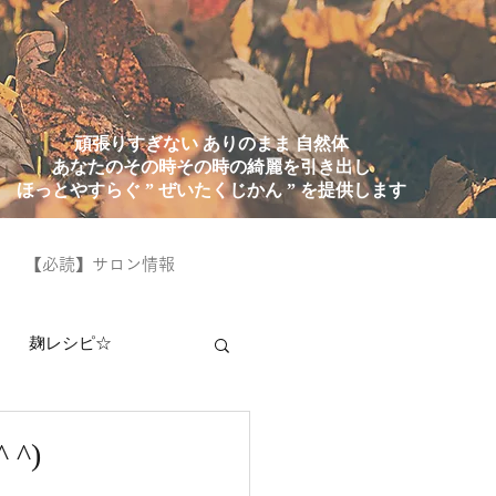
頑張りすぎない ありのまま 自然体
あなたのその時その時の綺麗を引き出し
ほっとやすらぐ ” ぜいたくじかん ” を提供します
【必読】サロン情報
麹レシピ☆
^)