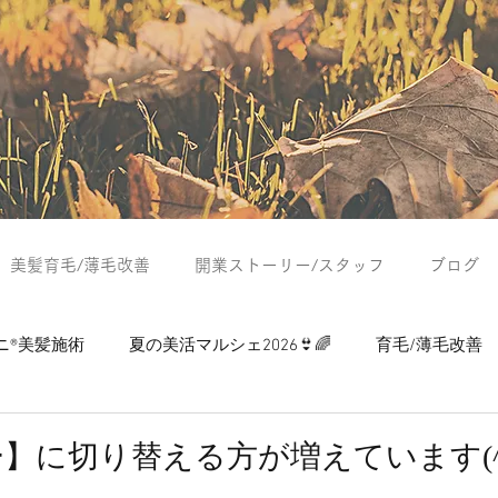
美髪育毛/薄毛改善
開業ストーリー/スタッフ
ブログ
ニ®美髪施術
夏の美活マルシェ2026👙🌈
育毛/薄毛改善
つぶやき
夏の美活マルシェ2024
夏の美活マルシェ2025
】に切り替える方が増えています(^ 