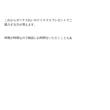
これからボーナス払いやクリスマスプレゼントでご
購入する方が増えます。
時期が時期なので納品にお時間をいただくこともあ
りますので
ご希望の方はお早めにご連絡くださいね📩✨
それでは皆さん
今日も良い一日をお過ごしください❄️