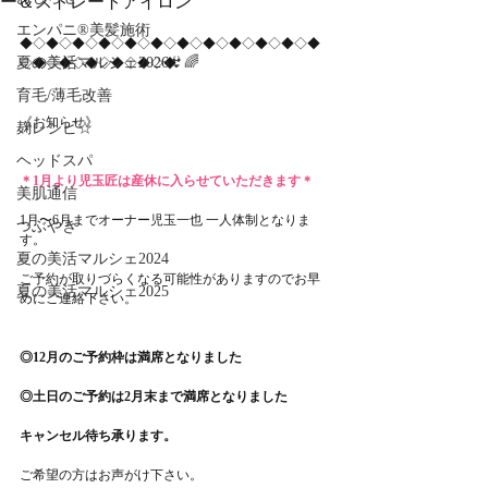
ー＆ストレートアイロン
エンパニ®美髪施術
◆◇◆◇◆◇◆◇◆◇◆◇◆◇◆◇◆◇◆◇◆◇◆
夏の美活マルシェ2026👙🌈
◇◆◇◆◇◆◇◆◇◆◇◆
育毛/薄毛改善
《お知らせ》
麹レシピ☆
ヘッドスパ
＊1月より児玉匠は産休に入らせていただきます＊
美肌通信
1月〜6月までオーナー児玉一也 一人体制となりま
つぶやき
す。
夏の美活マルシェ2024
ご予約が取りづらくなる可能性がありますのでお早
夏の美活マルシェ2025
めにご連絡下さい。
◎12月のご予約枠は満席となりました
◎土日のご予約は2月末まで満席となりました
キャンセル待ち承ります。
ご希望の方はお声がけ下さい。