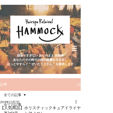
頑張りすぎない ありのまま 自然体
あなたのその時その時の綺麗を引き出し
ほっとやすらぐ ” ぜいたくじかん ” を提供します
記事
全ての記事
2019年12月7日
全ての記事
【人気商品】ホリスティックキュアドライヤ
おしらせ