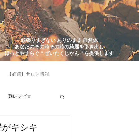
頑張りすぎない ありのまま 自然体
あなたのその時その時の綺麗を引き出し
ほっとやすらぐ ” ぜいたくじかん ” を提供します
【必読】サロン情報
麹レシピ☆
髪がキシキ