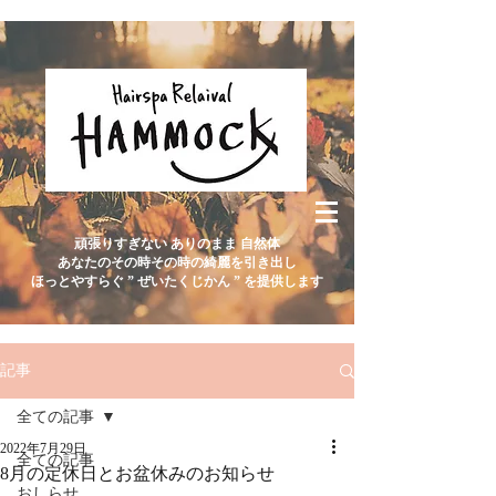
頑張りすぎない ありのまま 自然体
あなたのその時その時の綺麗を引き出し
ほっとやすらぐ ” ぜいたくじかん ” を提供します
記事
全ての記事
2022年7月29日
全ての記事
8月の定休日とお盆休みのお知らせ
おしらせ