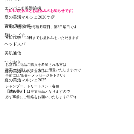
エンパニ®美髪施術
【8月の定休日とお盆休みのお知らせです】
夏の美活マルシェ2026👙🌈
育毛/薄毛改善
🔻8月の定休日は毎週月曜日、第3日曜日です
麹レシピ☆
🔻8月12日～15日までお盆休みをいただきます
ヘッドスパ
美肌通信
つぶやき
お盆前に商品ご購入を希望される方は
確実にお渡しできるようご用意いたしますので
夏の美活マルシェ2024
事前にLINE＠へメッセージを下さい♪
夏の美活マルシェ2025
シャンプー、トリートメント各種
【詰め替え】
は注文商品となりますので
必ず事前にご連絡をお願いいたします(^▽^)