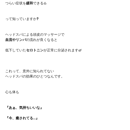
つらい症状を
緩和
できる♨️
って知っていますか❓
ヘッドスパによる頭皮のマッサージで
血流やリンパ
の流れが良くなると
低下していた
セロトニン
が正常に分泌されます🌿
これって、意外に知られてない
ヘッドスパの効果のひとつなんです。
心も体も
『あぁ、気持ちいいな』
『今、癒されてる...』