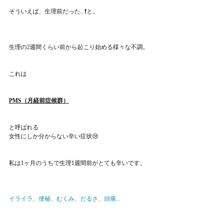
そういえば、生理前だった...❗️と。
生理の2週間くらい前から起こり始める様々な不調。
これは
PMS（月経前症候群）
と呼ばれる
女性にしか分からない辛い症状😢
私は1ヶ月のうちで生理1週間前がとても辛いです。
イライラ、便秘、むくみ、だるさ、頭痛...