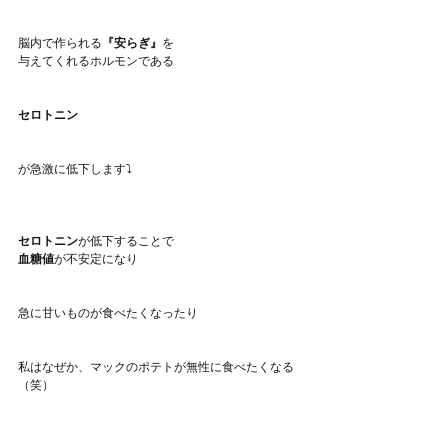
脳内で作られる
『安らぎ』
を
与えてくれるホルモンである
セロトニン
が急激に低下します⤵️
セロトニン
が低下することで
血糖値
が不安定になり
急に甘いものが食べたくなったり
私はなぜか、マックのポテトが無性に食べたくなる
（笑）