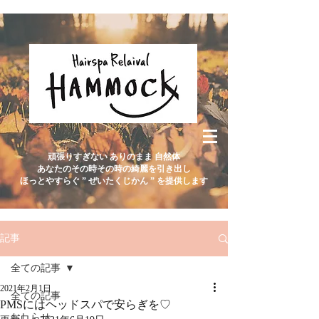
頑張りすぎない ありのまま 自然体
あなたのその時その時の綺麗を引き出し
ほっとやすらぐ ” ぜいたくじかん ” を提供します
記事
全ての記事
2021年2月1日
全ての記事
PMSにはヘッドスパで安らぎを♡
おしらせ