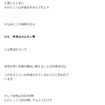
と感じたときに
セロトニンは分泌されるんですよ☺️
ちなみにこの
セロトニン
別名　💖
幸せホルモン💖
とも呼ばれていて
女性が辛い出産の痛みに耐えることが出来るのは
このセロトニンが分泌されているからだと言われて
います。
そして女性は1日23分間
ただじっくり話を聞いてもらうだけで