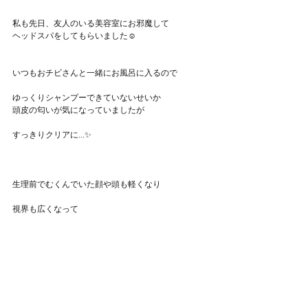
私も先日、友人のいる美容室にお邪魔して
ヘッドスパをしてもらいました☺️
いつもおチビさんと一緒にお風呂に入るので
ゆっくりシャンプーできていないせいか
頭皮の匂いが気になっていましたが
すっきりクリアに...✨
生理前でむくんでいた顔や頭も軽くなり
視界も広くなって
何よりも心が晴れやかになります☺️☀️
プロにしてもらうシャンプーは格別ですね。