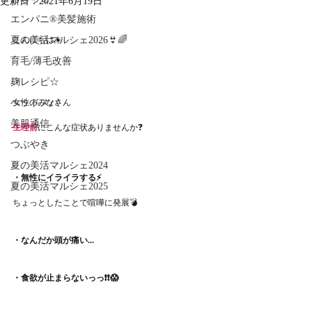
更新日：
2021年6月19日
エンパニ®美髪施術
夏の美活マルシェ2026👙🌈
こんにちは☀️
育毛/薄毛改善
麹レシピ☆
ヘッドスパ
女性のみなさん
美肌通信
生理前
にこんな症状ありませんか❓
つぶやき
夏の美活マルシェ2024
・無性にイライラする⚡️
夏の美活マルシェ2025
ちょっとしたことで喧嘩に発展💣
・なんだか頭が痛い...
・食欲が止まらないっっ❗️❗️😱