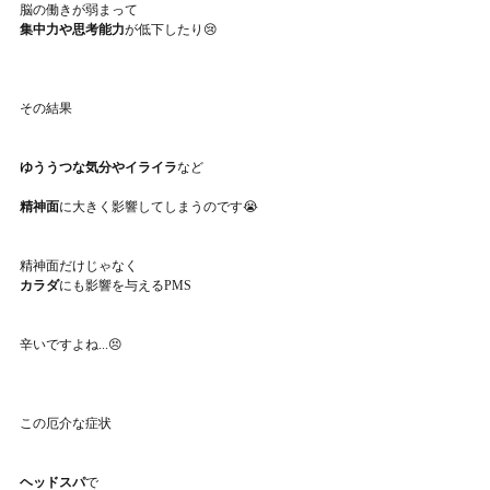
脳の働きが弱まって
集中力や思考能力
が低下したり😢
その結果
ゆううつな気分やイライラ
など
精神面
に大きく影響してしまうのです😭
精神面だけじゃなく
カラダ
にも影響を与えるPMS
辛いですよね...😣
この厄介な症状
ヘッドスパ
で