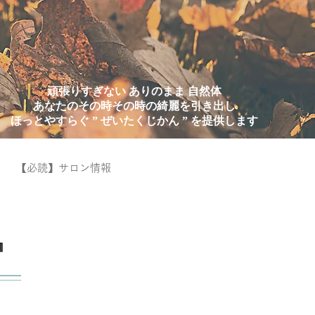
頑張りすぎない ありのまま 自然体
あなたのその時その時の綺麗を引き出し
ほっとやすらぐ ” ぜいたくじかん ” を提供します
【必読】サロン情報
』