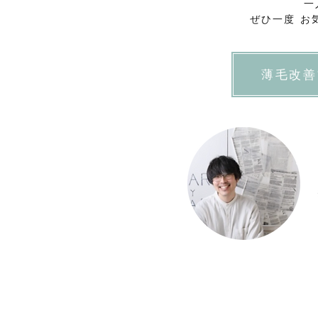
一
ぜひ一度 お
薄毛改善