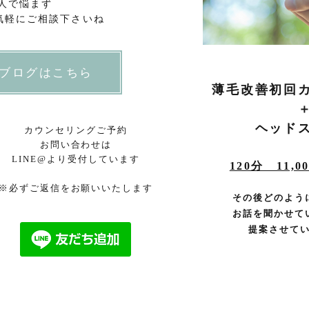
人で悩まず
気軽にご相談下さいね
ブログはこちら
薄毛改善初回
ヘッド
カウンセリングご予約
お問い合わせは
​LINE@より受付しています
120分 11,
​※必ずご返信をお願いいたします
その後どのよう
お
話を聞かせて
​提案させて