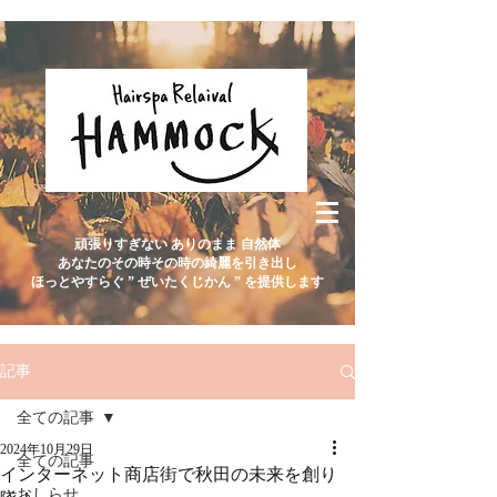
頑張りすぎない ありのまま 自然体
あなたのその時その時の綺麗を引き出し
ほっとやすらぐ ” ぜいたくじかん ” を提供します
記事
全ての記事
2024年10月29日
全ての記事
インターネット商店街で秋田の未来を創り
おしらせ