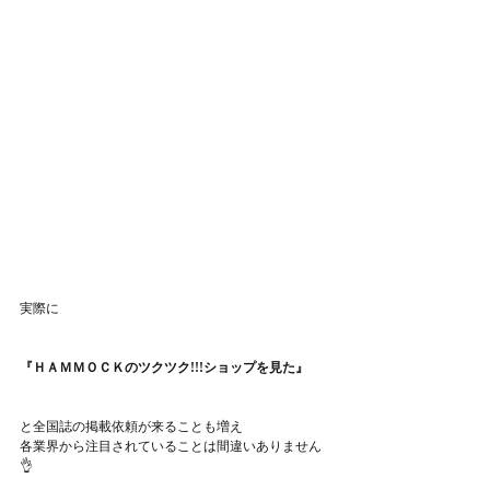
実際に
『ＨＡＭＭＯＣＫのツクツク!!!ショップを見た』
と全国誌の掲載依頼が来ることも増え
各業界から注目されていることは間違いありません
👌