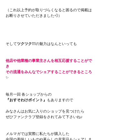
（これ以上予約が取りづらくなると困るので掲載は
お断りさせていただきました💨）
そして
ツクツク!!!
の魅力はなんといっても
他店や他業種の事業主さんを相互応援することがで
き
その流通をみんなでシェアすることができるところ
✨
毎月一回 各ショップからの
『おすそわけポイント』
もありますので
みなさんはお気に入りのショップを見つけたら
ぜひファンクラブ登録をされてみて下さいね♪
メルマガでは実際に私たちが購入した
全国の美味しいものや暮らしの充実品もシェアしま