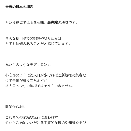
未来の日本の縮図
という視点ではある意味、
最先端
の地域です。
そんな秋田県での挑戦や取り組みは
とても価値のあることだと感じています。
私たちのような美容サロンも
都心部のように総人口が多ければご新規様の集客だ
けで事業が成り立ちますが
総人口の少ない地域ではそうもいきません。
開業から8年
これまでの常識や流行に囚われず
心からご満足いただける本質的な技術や知識を学び