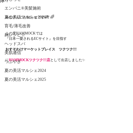
隊！
エンパニ®美髪施術
夏の美活マルシェ2026👙🌈
みなさんにお知らせです🌈
育毛/薄毛改善
この度HAMMOCKでは
麹レシピ☆
『日本一愛されるECサイト』を目指す
ヘッドスパ
おすそわけマーケットプレイス　ツクツク!!!
美肌通信
に
HAMMOCKツクツク!!!店
として出店しました✨
つぶやき
夏の美活マルシェ2024
夏の美活マルシェ2025