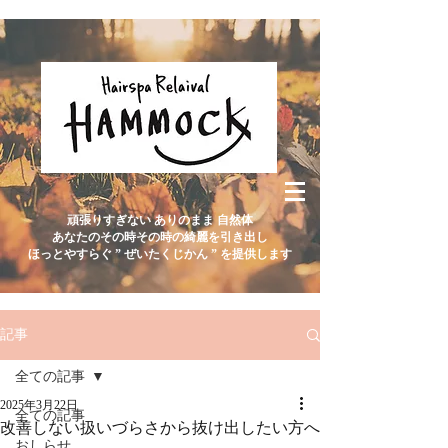
頑張りすぎない ありのまま 自然体
あなたのその時その時の綺麗を引き出し
ほっとやすらぐ ” ぜいたくじかん ” を提供します
記事
全ての記事
2025年3月22日
全ての記事
改善しない扱いづらさから抜け出したい方へ
おしらせ