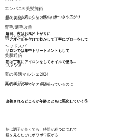
エンパニ®美髪施術
何をしても収まらない髪のパサつきや広がり
夏の美活マルシェ2026👙🌈
育毛/薄毛改善
毎日、夜はお風呂上がりに
麹レシピ☆
ヘアオイルを付けて乾かして丁寧にブローをして
ヘッドスパ
サロンでは集中トリートメントもして
美肌通信
朝は丁寧にアイロンをしてオイルで塗る...
つぶやき
夏の美活マルシェ2024
夏の美活マルシェ2025
あの手この手でケアを頑張っているのに
改善されるどころか年齢とともに悪化していく💦
朝は調子が良くても、時間が経つにつれて
鏡を見るたびにボワボワ広がる...