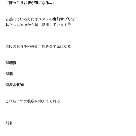
『ぽっこりお腹が気になる...』
と感じている方にオススメの
食前サプリ
で
私たちも日頃から超！愛用しています👌
普段のお食事や外食、飲み会で気になる
◎糖質
◎脂
◎炭水化物
これら３つの吸収を抑えてくれる
別名