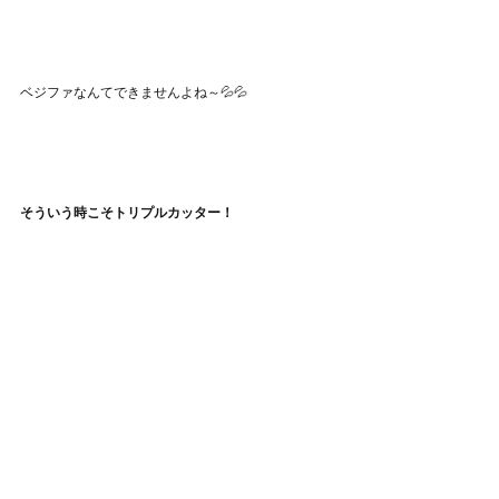
ベジファなんてできませんよね～💦💦
そういう時こそトリプルカッター！