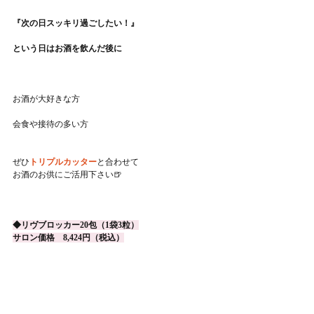
『次の日スッキリ過ごしたい！』
という日はお酒を飲んだ後に
お酒が大好きな方
会食や接待の多い方
ぜひ
トリプルカッター
と合わせて
お酒のお供にご活用下さい🍺
◆リヴブロッカー20包（1袋3粒）
サロン価格　8,424円（税込）