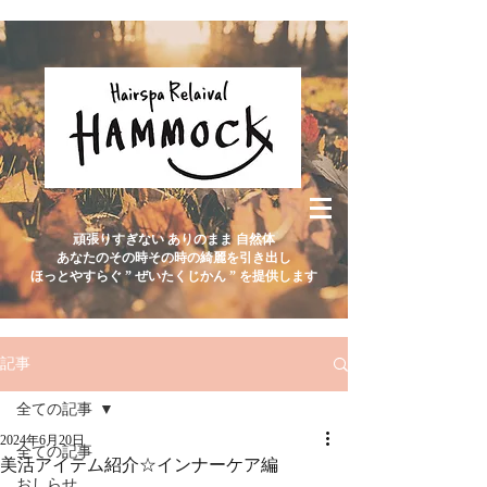
頑張りすぎない ありのまま 自然体
あなたのその時その時の綺麗を引き出し
ほっとやすらぐ ” ぜいたくじかん ” を提供します
記事
全ての記事
2024年6月20日
全ての記事
美活アイテム紹介☆インナーケア編
おしらせ