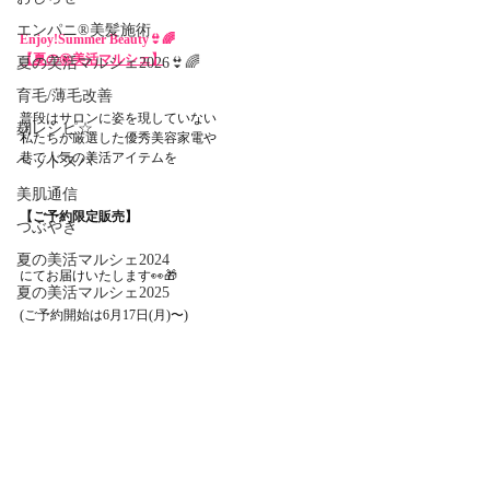
エンパニ®美髪施術
Enjoy!Summer Beauty👙🌈
【夏の㊙美活マルシェ】
夏の美活マルシェ2026👙🌈
育毛/薄毛改善
普段はサロンに姿を現していない
麹レシピ☆
私たちが厳選した優秀美容家電や
巷で人気の美活アイテムを
ヘッドスパ
美肌通信
【ご予約限定販売】
つぶやき
夏の美活マルシェ2024
にてお届けいたします👀🎁
夏の美活マルシェ2025
(ご予約開始は6月17日(月)〜)