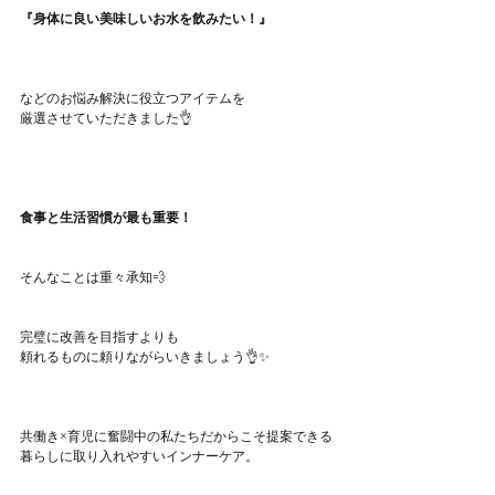
『身体に良い美味しいお水を飲みたい！』
などのお悩み解決に役立つアイテムを
厳選させていただきました👌
食事と生活習慣が最も重要！
そんなことは重々承知💨
完璧に改善を目指すよりも
頼れるものに頼りながらいきましょう👌✨
共働き×育児に奮闘中の私たちだからこそ提案できる
暮らしに取り入れやすいインナーケア。