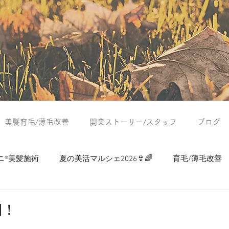
美髪育毛/薄毛改善
開業ストーリー/スタッフ
ブログ
ニ®美髪施術
夏の美活マルシェ2026👙🌈
育毛/薄毛改善
つぶやき
夏の美活マルシェ2024
夏の美活マルシェ2025
期！