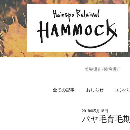
美髪矯正/縮毛矯正
全ての記事
おしらせ
エンパ
2018年5月18日
ヘッドスパ
美肌通信
パヤ毛育毛