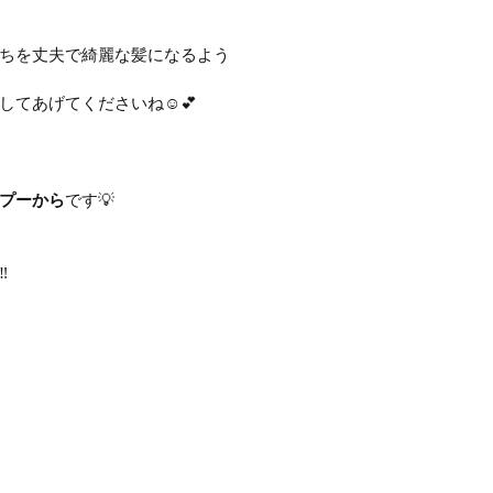
ちを丈夫で綺麗な髪になるよう
てあげてくださいね☺️💕
プーから
です💡
️