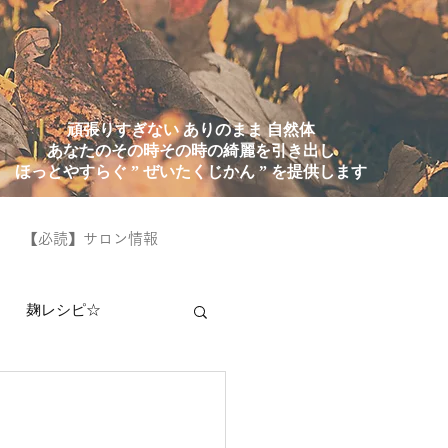
頑張りすぎない ありのまま 自然体
あなたのその時その時の綺麗を引き出し
ほっとやすらぐ ” ぜいたくじかん ” を提供します
【必読】サロン情報
麹レシピ☆