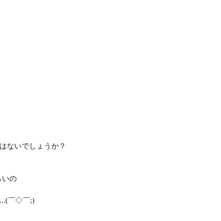
はないでしょうか？
らいの
(￣◇￣;)