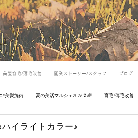
美髪育毛/薄毛改善
開業ストーリー/スタッフ
ブログ
ニ®美髪施術
夏の美活マルシェ2026👙🌈
育毛/薄毛改善
つぶやき
夏の美活マルシェ2024
夏の美活マルシェ2025
めハイライトカラー♪