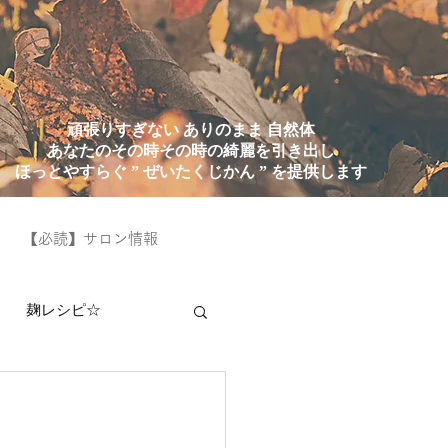
頑張りすぎない ありのまま 自然体
あなたのその時その時の綺麗を引き出し
ほっとやすらぐ ” ぜいたくじかん ” を提供します
【必読】サロン情報
麹レシピ☆