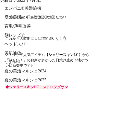
更新日：
2025年7月8日
エンパニ®美髪施術
夏の美活マルシェ2026👙🌈
日差しの強い日も増えてきましたね👀
育毛/薄毛改善
麹レシピ☆
これからの時期に大活躍間違いなし👌
ヘッドスパ
美肌通信
スキンケア人気アイテム
【シェリースキンLC】
から
「欲しい！」のお声が多かった日焼け止め下地がつ
つぶやき
いに新登場です✨
夏の美活マルシェ2024
夏の美活マルシェ2025
◆シェリースキンLC　ストロングサン