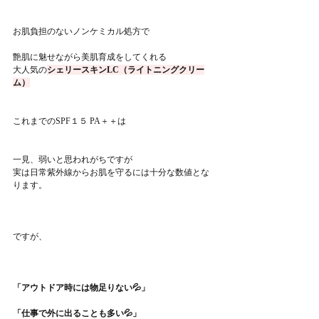
お肌負担のないノンケミカル処方で
艶肌に魅せながら美肌育成をしてくれる
大人気の
シェリースキンLC（ライトニングクリー
ム）
これまでのSPF１５ PA＋＋は
一見、弱いと思われがちですが
実は日常紫外線からお肌を守るには十分な数値とな
ります。
ですが、
「アウトドア時には物足りない💦」
「仕事で外に出ることも多い💦」