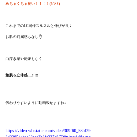
めちゃくちゃ良い！！！！(≧▽≦)
これまでのLC同様スルスルと伸びが良く
お肌の窮屈感もなし👌
白浮き感や乾燥もなく
艶肌＆立体感.....!!!!!
伝わりやすいように動画載せますね↓
https://video.wixstatic.com/video/309f60_58bf29