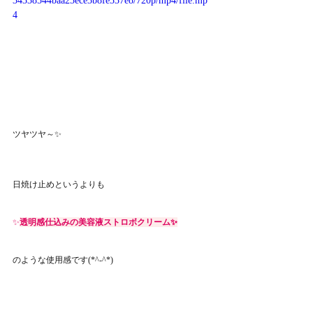
34338544baa23ece3b8fe337e8/720p/mp4/file.mp
4
ツヤツヤ～✨
日焼け止めというよりも
✨
透明感仕込みの美容液ストロボクリーム✨
のような使用感です(*^-^*)