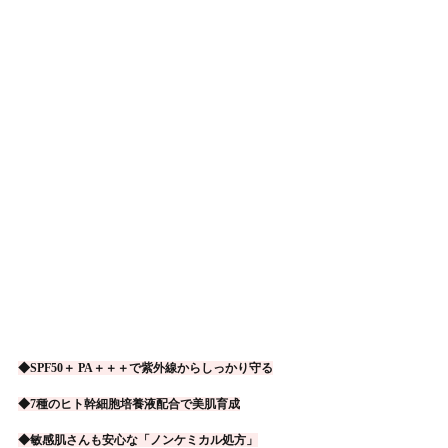
◆SPF50＋ PA＋＋＋で紫外線からしっかり守る
◆7種のヒト幹細胞培養液配合で美肌育成
◆敏感肌さんも安心な「ノンケミカル処方」