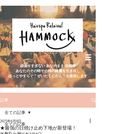
頑張りすぎない ありのまま 自然体
あなたのその時その時の綺麗を引き出し
ほっとやすらぐ ” ぜいたくじかん ” を提供します
記事
全ての記事
2025年6月8日
全ての記事
★最強の日焼け止め下地が新登場！
おしらせ