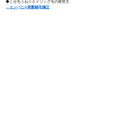
◆くせ毛うねりエイジング毛の救世主
→エンパニ®美髪縮毛矯正
◆美髪の土台作りに必須！定期的なヘアカラーをダ
メージレスに
→美髪カラー
◆美髪は頭皮から育む 美髪サロン独自のエイジング
ケア
→美髪育毛ヘッドスパ
🔻ご予約はHAMMOCK LINE@より受付しています
（営業日外 時間外も受付）
・お名前フルネーム
・ご希望の曜日や時間帯
・改善したいお悩みなど
・縮毛矯正またはブリーチ施術履歴の有無
をご記載の上メッセージを下さいね。
こちらからご案内可能日を含め返信させていただき
ます。