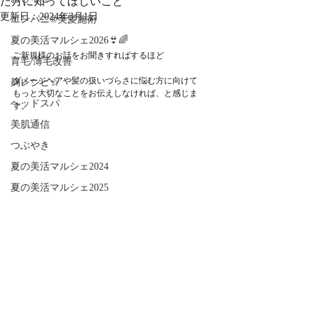
た方に知ってほしいこと
更新日：
2024年3月1日
エンパニ®美髪施術
夏の美活マルシェ2026👙🌈
ご新規様のお話をお聞きすればするほど
育毛/薄毛改善
ダメージヘアや髪の扱いづらさに悩む方に向けて
麹レシピ☆
もっと大切なことをお伝えしなければ、と感じま
ヘッドスパ
す。
美肌通信
つぶやき
夏の美活マルシェ2024
夏の美活マルシェ2025