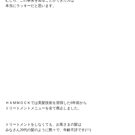
むしろ、この事実を知ることができた方は
本当にラッキーだと思います。
ＨＡＭＭＯＣＫでは美髪技術を習得した6年前から
トリートメントメニューを全て廃止しました。
トリートメントをしなくても、お客さまの髪は
みなさん20代の髪のように艶々で、年齢不詳です(^^)