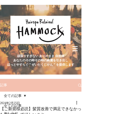
頑張りすぎない ありのまま 自然体
あなたのその時その時の綺麗を引き出し
ほっとやすらぐ ” ぜいたくじかん ” を提供します
記事
全ての記事
2024年2月25日
全ての記事
【ご新規様必読】髪質改善で満足できなかっ
おしらせ