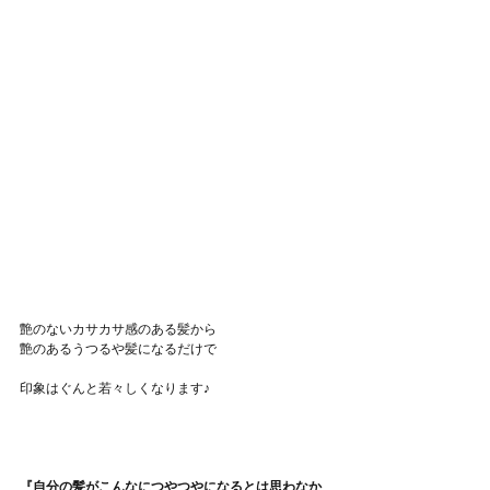
艶のないカサカサ感のある髪から
艶のあるうつるや髪になるだけで
印象はぐんと若々しくなります♪
『自分の髪がこんなにつやつやになるとは思わなか