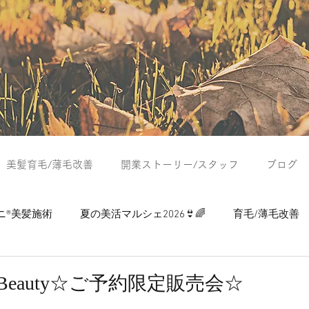
美髪育毛/薄毛改善
開業ストーリー/スタッフ
ブログ
ニ®美髪施術
夏の美活マルシェ2026👙🌈
育毛/薄毛改善
つぶやき
夏の美活マルシェ2024
夏の美活マルシェ2025
ter Beauty☆ご予約限定販売会☆