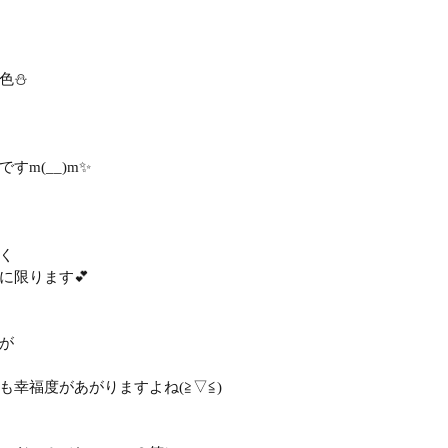
色⛄
すm(__)m✨
く
に限ります💕
が
も幸福度があがりますよね(≧▽≦)