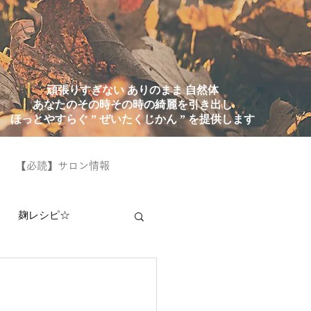
頑張りすぎない ありのまま 自然体
あなたのその時その時の綺麗を引き出し
ほっとやすらぐ ” ぜいたくじかん ” を提供します
【必読】サロン情報
麹レシピ☆