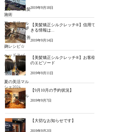
おしらせ
2019年9月18日
エンパニ®美髪
施術
夏の美活マル
【美髪矯正シルクレッチ®︎】信用で
シェ2026👙🌈
きる情報は...
育毛/薄毛改善
2019年9月14日
麹レシピ☆
ヘッドスパ
【美髪矯正シルクレッチ®︎】お客様
のエピソード
美肌通信
つぶやき
2019年9月11日
夏の美活マル
シェ2024
【9月10月の予約状況】
夏の美活マル
2019年9月7日
シェ2025
【大切なお知らせです】
2019年9月2日