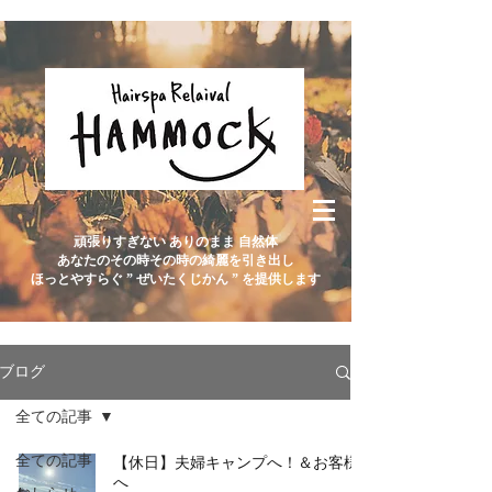
頑張りすぎない ありのまま 自然体
あなたのその時その時の綺麗を引き出し
ほっとやすらぐ ” ぜいたくじかん ” を提供します
ブログ
全ての記事
全ての記事
【休日】夫婦キャンプへ！＆お客様
へ